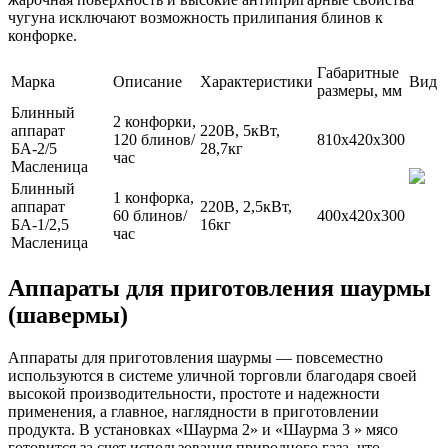
чугуна исключают возможность прилипания блинов к
конфорке.
Габаритные
Марка
Описание
Характеристики
Вид
размеры, мм
Блинный
2 конфорки,
аппарат
220В, 5кВт,
120 блинов/
810х420х300
БА-2/5
28,7кг
час
Масленица
Блинный
1 конфорка,
аппарат
220В, 2,5кВт,
60 блинов/
400х420х300
БА-1/2,5
16кг
час
Масленица
Аппараты для приготовления шаурмы
(шавермы)
Аппараты для приготовления шаурмы — повсеместно
используются в системе уличной торговли благодаря своей
высокой производительности, простоте и надежности
применения, а главное, наглядности в приготовлении
продукта. В установках «Шаурма 2» и «Шаурма 3 » мясо
готовится за счет использования природного газа, что