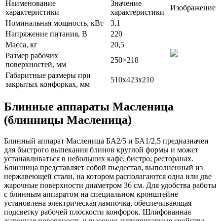
Наименование
Значение
Изображение
характеристики
характеристики
Номинальная мощность, кВт
3,1
Напряжение питания, В
220
Масса, кг
20,5
Размер рабочих
250×218
поверхностей, мм
Габаритные размеры при
510x423x210
закрытых конфорках, мм
Блинные аппараты Масленица
(блинницы Масленица)
Блинный аппарат Масленица БА2/5 и БА1/2,5 предназначен
для быстрого выпекания блинов круглой формы и может
устанавливаться в небольших кафе, бистро, ресторанах.
Блинница представляет собой пьедестал, выполненный из
нержавеющей стали, на котором располагаются одна или две
жарочные поверхности диаметром 36 см. Для удобства работы
с блинным аппаратом на специальном кронштейне
установлена электрическая лампочка, обеспечивающая
подсветку рабочей плоскости конфорок. Шлифованная
жарочная поверхность и высокие антипригарные свойства