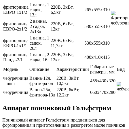
1 ванна, 1
фритюрница
220В, 3кВт,
садок,
265х555х310
ЕВРО-1х1/2
6,5кг
13л
2 ванны,
фритюрница
220В, 6кВт,
2 садка,
530х555х310
ЕВРО-2х1/2
12кг
2х13л
1 ванна, 1
фритюрница
220В, 6кВт,
садок,
530х555х310
ЕВРО-1х1/1
11,3кг
26л
фритюрница
1 ванна, 2
220В, 3кВт,
400х410х415
Панда-2/1
садка, 16л
12кг
Габаритные
Модель
Описание
Характеристики
Вид
размеры, мм
чебуречница
Ванна-12л,
220В, 3кВт,
455х430х320
– mini
фритюра-6л
10,5кг
Ванна-25л,
220В, 6кВт,
чебуречница
660х470х280
фритюра-13л
12,2кг
Аппарат пончиковый Гольфстрим
Пончиковый аппарат Гольфстрим предназначен для
формирования и приготовления в разогретом масле пончиков