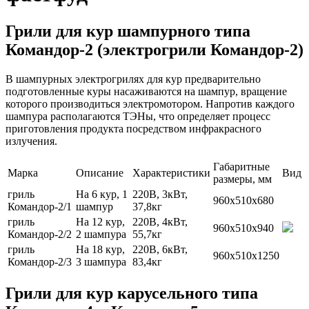
Грили для кур шампурного типа
Командор-2 (электрогрили Командор-2)
В шампурных электрогрилях для кур предварительно
подготовленные куры насаживаются на шампур, вращение
которого производиться электромотором. Напротив каждого
шампура располагаются ТЭНы, что определяет процесс
приготовления продукта посредством инфракрасного
излучения.
Габаритные
Марка
Описание
Характеристики
Вид
размеры, мм
гриль
На 6 кур, 1
220В, 3кВт,
960х510х680
Командор-2/1
шампур
37,8кг
гриль
На 12 кур,
220В, 4кВт,
960х510х940
Командор-2/2
2 шампура
55,7кг
гриль
На 18 кур,
220В, 6кВт,
960х510х1250
Командор-2/3
3 шампура
83,4кг
Грили для кур карусельного типа