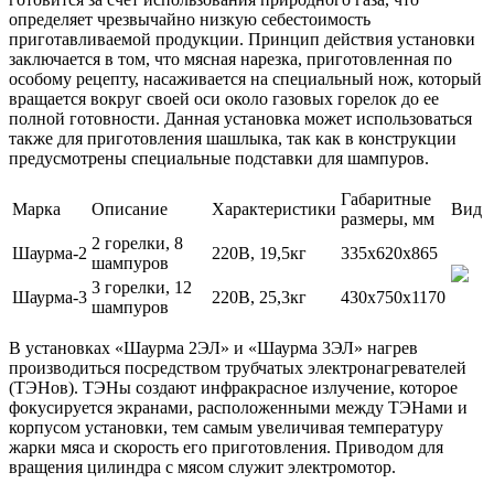
определяет чрезвычайно низкую себестоимость
приготавливаемой продукции. Принцип действия установки
заключается в том, что мясная нарезка, приготовленная по
особому рецепту, насаживается на специальный нож, который
вращается вокруг своей оси около газовых горелок до ее
полной готовности. Данная установка может использоваться
также для приготовления шашлыка, так как в конструкции
предусмотрены специальные подставки для шампуров.
Габаритные
Марка
Описание
Характеристики
Вид
размеры, мм
2 горелки, 8
Шаурма-2
220В, 19,5кг
335х620х865
шампуров
3 горелки, 12
Шаурма-3
220В, 25,3кг
430х750х1170
шампуров
В установках «Шаурма 2ЭЛ» и «Шаурма 3ЭЛ» нагрев
производиться посредством трубчатых электронагревателей
(ТЭНов). ТЭНы создают инфракрасное излучение, которое
фокусируется экранами, расположенными между ТЭНами и
корпусом установки, тем самым увеличивая температуру
жарки мяса и скорость его приготовления. Приводом для
вращения цилиндра с мясом служит электромотор.