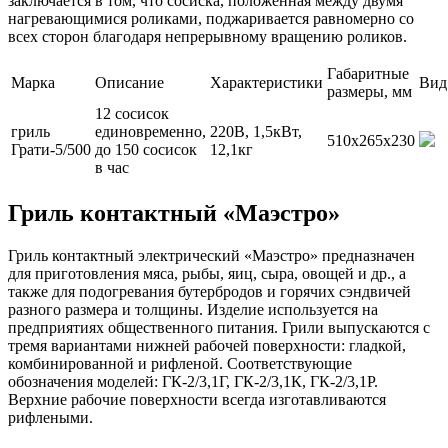
заключается в том, что сосиска, положенная между двумя
нагревающимися роликами, поджаривается равномерно со
всех сторон благодаря непрерывному вращению роликов.
Габаритные
Марка
Описание
Характеристики
Вид
размеры, мм
12 сосисок
гриль
единовременно,
220В, 1,5кВт,
510х265х230
Грати-5/500
до 150 сосисок
12,1кг
в час
Гриль контактный «Маэстро»
Гриль контактный электрический «Маэстро» предназначен
для приготовления мяса, рыбы, яиц, сыра, овощей и др., а
также для подогревания бутербродов и горячих сэндвичей
разного размера и толщины. Изделие используется на
предприятиях общественного питания. Грили выпускаются с
тремя вариантами нижней рабочей поверхности: гладкой,
комбинированной и рифленой. Соответствующие
обозначения моделей: ГК-2/3,1Г, ГК-2/3,1К, ГК-2/3,1Р.
Верхние рабочие поверхности всегда изготавливаются
рифлеными.