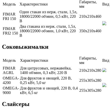
Габариты,
Модель
Характеристики
Вид
мм
Один стакан из нерж. стали, 1,5л,
FIMAR
18000/22000 об\мин, 0,5 кВт, 220
210х210х460
FRI 150
В
Два стакана из нерж. стали, 1,5л,
FIMAR
18000/22000 об\мин, 1,0 кВт, 220
350х210х460
FRI2 150
В
Соковыжималки
Габариты,
Модель
Характеристики
Вид
мм
FIMAR
Для цитрусовых, нержавейка,
210х210х280
AGRL
1400 об\мин, 0,3 кВт, 220 В
OMEGA-
Для фруктов и овощей, 220 В,
255х305х280
4200
0,25 кВт, 5,0 кг
OMEGA-
Для фруктов и овощей, 220 В, 0,4
255х305х280
9000
кВт, 6,5 кг
Слайсеры