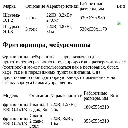
Габаритные
Марка
Описание
Характеристики
Вид
размеры, мм
Шаурма-
220В, 3,2кВт,
2 тэна
530х630х985
ЭЛ-2
27,6кг
Шаурма-
220В, 4,8кВт,
3 тэна
530х630х1170
ЭЛ-3
31кг
Фритюрницы, чебуречницы
Фритюрница, чебуречница — предназначена для
приготовления различного рода продуктов в разогретом масле
(фритюре) и может использоваться как в ресторанах, барах,
кафе, так и в передвижных пунктах питания. Она
представляет собой фритюрную ванну, с помещенным на
стенку корпуса блоком управления.
Габаритные
Модель
Описание
Характеристики
Вид
размеры, мм
фритюрница
1 ванна, 1
220В, 1,5кВт,
180х555х310
ЕВРО-1х1/3
садок, 8л
5,5кг
2 ванны,
фритюрница
220В, 3кВт,
2 садка,
355х555х310
ЕВРО-2х1/3
10кг
2х8л