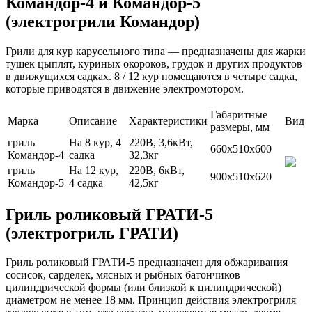
Командор-4 и Командор-5
(электрогрили Командор)
Грили для кур карусельного типа — предназначены для жарки
тушек цыплят, куриных окороков, грудок и других продуктов
в движущихся садках. 8 / 12 кур помещаются в четыре садка,
которые приводятся в движение электромотором.
Габаритные
Марка
Описание
Характеристики
Вид
размеры, мм
гриль
На 8 кур, 4
220В, 3,6кВт,
660х510х600
Командор-4
садка
32,3кг
гриль
На 12 кур,
220В, 6кВт,
900х510х620
Командор-5
4 садка
42,5кг
Гриль роликовый ГРАТИ-5
(электрогриль ГРАТИ)
Гриль роликовый ГРАТИ-5 предназначен для обжаривания
сосисок, сарделек, мясных и рыбных батончиков
цилиндрической формы (или близкой к цилиндрической)
диаметром не менее 18 мм. Принцип действия электрогриля