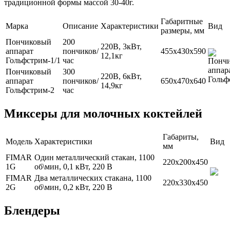
традиционной формы массой 30-40г.
Габаритные
Марка
Описание
Характеристики
Вид
размеры, мм
Пончиковый
200
220В, 3кВт,
аппарат
пончиков/
455х430х590
12,1кг
Гольфстрим-1/1
час
Пончиковый
300
220В, 6кВт,
аппарат
пончиков/
650х470х640
14,9кг
Гольфстрим-2
час
Миксеры для молочных коктейлей
Габариты,
Модель
Характеристики
Вид
мм
FIMAR
Один металлический стакан, 1100
220х200х450
1G
об\мин, 0,1 кВт, 220 В
FIMAR
Два металлических стакана, 1100
220х330х450
2G
об\мин, 0,2 кВт, 220 В
Блендеры