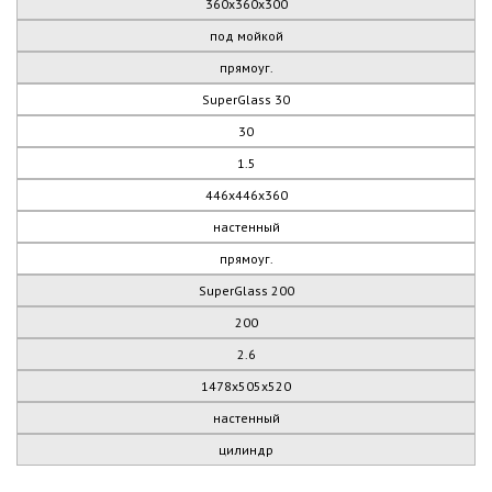
360х360х300
под мойкой
прямоуг.
SuperGlass 30
30
1.5
446х446х360
настенный
прямоуг.
SuperGlass 200
200
2.6
1478х505х520
настенный
цилиндр