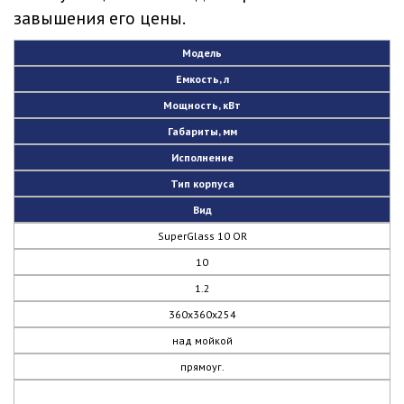
завышения его цены.
Модель
Емкость, л
Мощность, кВт
Габариты, мм
Исполнение
Тип корпуса
Вид
SuperGlass 10 OR
10
1.2
360х360х254
над мойкой
прямоуг.