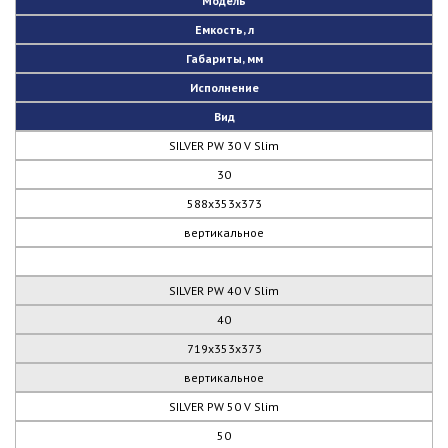
Модель
Емкость, л
Габариты, мм
Исполнение
Вид
SILVER PW 30 V Slim
30
588х353х373
вертикальное
SILVER PW 40 V Slim
40
719х353х373
вертикальное
SILVER PW 50 V Slim
50