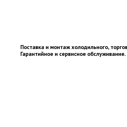
Поставка и монтаж холодильного, торго
Гарантийное и сервисное обслуживание.
О КОМПАНИИ
КАТАЛОГ
УСЛУГИ
НАШИ РАБОТЫ
НАШИ ДОСТИЖЕНИЯ
ВАКАНСИИ